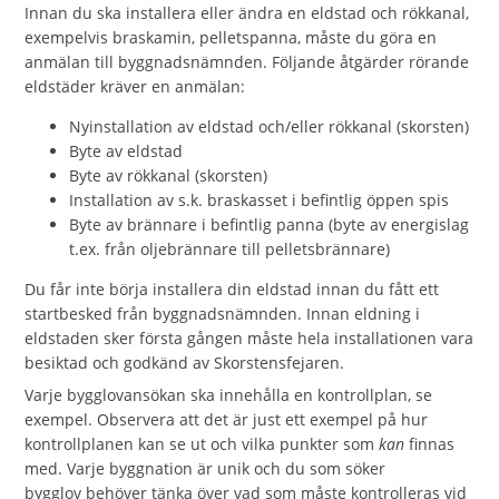
Innan du ska installera eller ändra en eldstad och rökkanal,
exempelvis braskamin, pelletspanna, måste du göra en
anmälan till byggnadsnämnden. Följande åtgärder rörande
eldstäder kräver en anmälan:
Nyinstallation av eldstad och/eller rökkanal (skorsten)
Byte av eldstad
Byte av rökkanal (skorsten)
Installation av s.k. braskasset i befintlig öppen spis
Byte av brännare i befintlig panna (byte av energislag
t.ex. från oljebrännare till pelletsbrännare)
Du får inte börja installera din eldstad innan du fått ett
startbesked från byggnadsnämnden. Innan eldning i
eldstaden sker första gången måste hela installationen vara
besiktad och godkänd av Skorstensfejaren.
Varje bygglovansökan ska innehålla en kontrollplan, se
exempel. Observera att det är just ett exempel på hur
kontrollplanen kan se ut och vilka punkter som
kan
finnas
med. Varje byggnation är unik och du som söker
bygglov behöver tänka över vad som måste kontrolleras vid