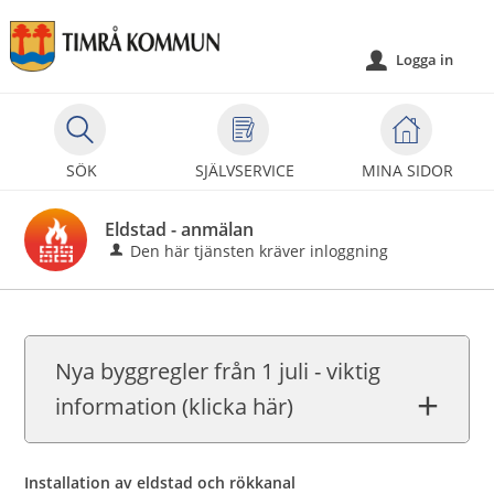
Välkommen
till
Logga in
u
självservice
-
Timrå
kommun
SÖK
SJÄLVSERVICE
MINA SIDOR
Eldstad - anmälan
Den här tjänsten kräver inloggning
Nya byggregler från 1 juli - viktig
information (klicka här)
Installation av eldstad och rökkanal