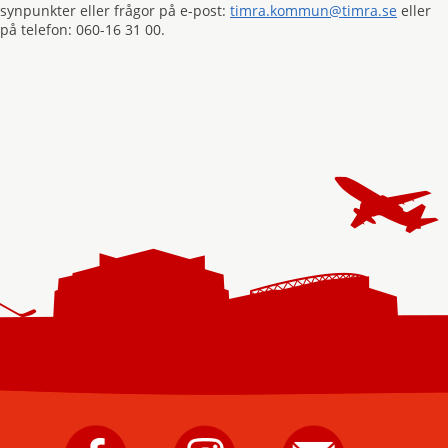
synpunkter eller frågor på e-post:
timra.kommun@timra.se
eller
på telefon: 060-16 31 00.
Timrå
Timrå
Skicka