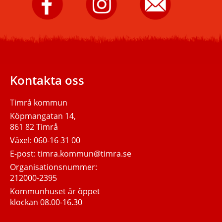
kommun
kommun
e-
på
på
post
Facebook.
Instagram.
till
Timrå
kommun.
Kontakta oss
Timrå kommun
Köpmangatan 14,
861 82 Timrå
Växel:
060-16 31 00
E-post:
timra.kommun@timra.se
Organisationsnummer:
212000-2395
Kommunhuset är öppet
klockan 08.00-16.30