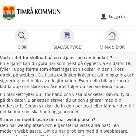
Välkommen
till
Logga in
u
självservice
-
Timrå
kommun
SÖK
SJÄLVSERVICE
MINA SIDOR
Vad är det för skillnad på en e-tjänst och en blankett?
En e-tjänst kan du göra när som helst på dygnet via en dator. Du
fyller i uppgifterna som efterfrågas och skickar in den till oss
direkt på webben. De flesta e-tjänster kräver också inloggning och
signering med hjälp av e-legitimation. Eventuella bilagor kan du
ladda upp och skicka in. Ärendet följer du sen via Mina sidor.
En blankett fyller du i för hand och vissa blanketter kan du fylla i
på din dator. Blanketten skriver du ut och signerar med din
underskrift. Sedan skickar du in den per post eller lämnar den till
det kontor som ska handlägga ärendet.
Stöder min webbläsare den här webbplatsen?
Den här webbplatsen och e-tjänsterna visas allra bäst i en
modern webbläsare. Om du har problem med din webbläsare,