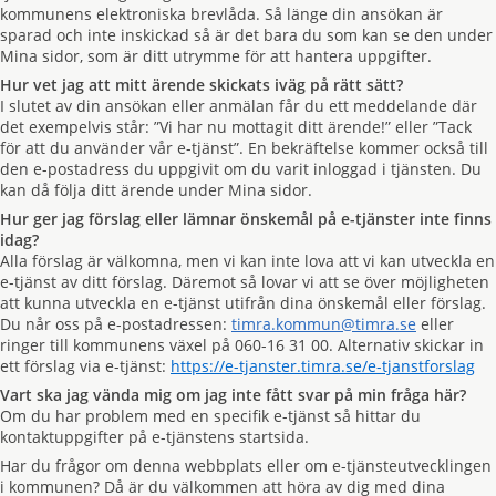
kommunens elektroniska brevlåda. Så länge din ansökan är
sparad och inte inskickad så är det bara du som kan se den under
Mina sidor, som är ditt utrymme för att hantera uppgifter.
Hur vet jag att mitt ärende skickats iväg på rätt sätt?
I slutet av din ansökan eller anmälan får du ett meddelande där
det exempelvis står: ”Vi har nu mottagit ditt ärende!” eller ”Tack
för att du använder vår e-tjänst”. En bekräftelse kommer också till
den e-postadress du uppgivit om du varit inloggad i tjänsten. Du
kan då följa ditt ärende under Mina sidor.
Hur ger jag förslag eller lämnar önskemål på e-tjänster inte finns
idag?
Alla förslag är välkomna, men vi kan inte lova att vi kan utveckla en
e-tjänst av ditt förslag. Däremot så lovar vi att se över möjligheten
att kunna utveckla en e-tjänst utifrån dina önskemål eller förslag.
Du når oss på e-postadressen:
timra.kommun@timra.se
eller
ringer till kommunens växel på 060-16 31 00. Alternativ skickar in
ett förslag via e-tjänst:
https://e-tjanster.timra.se/e-tjanstforslag
Vart ska jag vända mig om jag inte fått svar på min fråga här?
Om du har problem med en specifik e-tjänst så hittar du
kontaktuppgifter på e-tjänstens startsida.
Har du frågor om denna webbplats eller om e-tjänsteutvecklingen
i kommunen? Då är du välkommen att höra av dig med dina