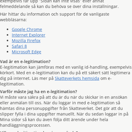
exempelvis får upp ”Sidan kan inte visas” eller annat
felmeddelande så kan du behöva se över dina inställningar.
Här hittar du information och support för de vanligaste
webbläsarna:
Google Chrome
Internet Explorer
Mozilla Firefox
Safari 8
Microsoft Edge
Vad är en e-legitimation?
E-legitimation kan jämföras med en vanlig id-handling, exempelvis
körkort. Med en e-legitimation kan du på ett säkert sätt legitimera
dig på internet. Läs mer på
Skatteverkets hemsida
om e-
legitimation.
Varför måste jag ha en e-legitimation?
Vi måste vara säkra på att du är du när du skickar in en ansökan
eller anmälan till oss. När du loggar in med e-legitimation så
hämtas dina personuppgifter från Skatteverket. Det gör att du
slipper fylla i dina uppgifter manuellt. När du sedan loggar in på
Mina sidor så kan du även följa ditt ärende under hela
handläggningsprocessen.