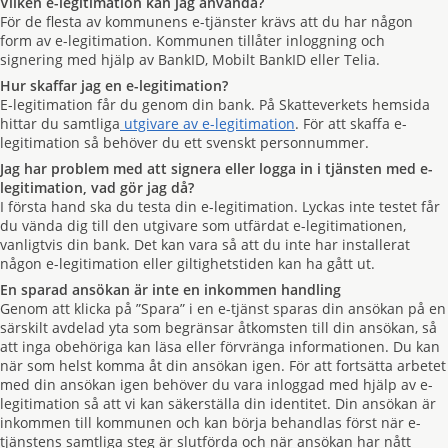
Vilken e-legitimation kan jag använda?
För de flesta av kommunens e-tjänster krävs att du har någon
form av e-legitimation. Kommunen tillåter inloggning och
signering med hjälp av BankID, Mobilt BankID eller Telia.
Hur skaffar jag en e-legitimation?
E-legitimation får du genom din bank. På Skatteverkets hemsida
hittar du samtliga
utgivare av e-legitimation
. För att skaffa e-
legitimation så behöver du ett svenskt personnummer.
Jag har problem med att signera eller logga in i tjänsten med e-
legitimation, vad gör jag då?
I första hand ska du testa din e-legitimation. Lyckas inte testet får
du vända dig till den utgivare som utfärdat e-legitimationen,
vanligtvis din bank. Det kan vara så att du inte har installerat
någon e-legitimation eller giltighetstiden kan ha gått ut.
En sparad ansökan är inte en inkommen handling
Genom att klicka på ”Spara” i en e-tjänst sparas din ansökan på en
särskilt avdelad yta som begränsar åtkomsten till din ansökan, så
att inga obehöriga kan läsa eller förvränga informationen. Du kan
när som helst komma åt din ansökan igen. För att fortsätta arbetet
med din ansökan igen behöver du vara inloggad med hjälp av e-
legitimation så att vi kan säkerställa din identitet. Din ansökan är
inkommen till kommunen och kan börja behandlas först när e-
tjänstens samtliga steg är slutförda och när ansökan har nått