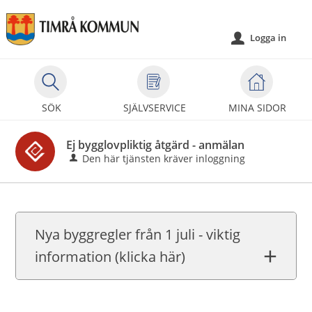
Välkommen
till
Logga in
u
självservice
-
Timrå
kommun
SÖK
SJÄLVSERVICE
MINA SIDOR
Ej bygglovpliktig åtgärd - anmälan
Den här tjänsten kräver inloggning
Nya byggregler från 1 juli - viktig
information (klicka här)