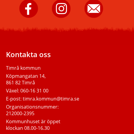
Timrå
Timrå
Skicka
kommun
kommun
e-
på
på
post
Facebook.
Instagram.
till
Timrå
kommun.
Kontakta oss
Timrå kommun
Köpmangatan 14,
861 82 Timrå
Växel:
060-16 31 00
E-post:
timra.kommun@timra.se
Organisationsnummer:
212000-2395
Kommunhuset är öppet
klockan 08.00-16.30