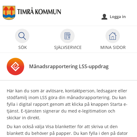
Välkommen
till
Logga in
u
självservice
-
Timrå
kommun
SÖK
SJÄLVSERVICE
MINA SIDOR
Månadsrapportering LSS-uppdrag
Här kan du som är avlösare, kontaktperson, ledsagare eller
stödfamilj inom LSS göra din månadsrapportering. Du kan
fylla i digital rapport genom att klicka på knappen Starta e-
tjänst. E-tjänsten signerar du med e-legitimation och
skickar in direkt.
Du kan också välja Visa blanketter för att skriva ut den
blankett du behöver på papper. Du kan fylla i den på dator