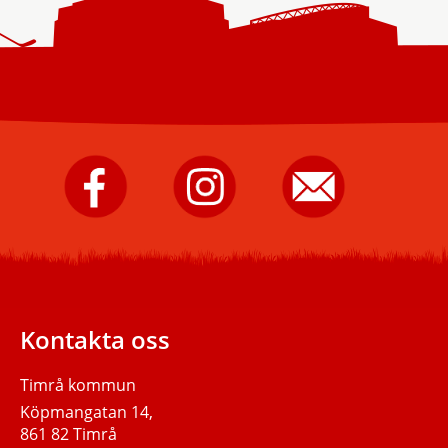
Timrå
Timrå
Skicka
kommun
kommun
e-
på
på
post
Facebook.
Instagram.
till
Timrå
kommun.
Kontakta oss
Timrå kommun
Köpmangatan 14,
861 82 Timrå