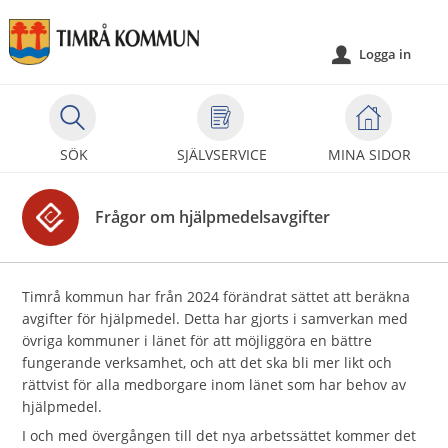
Välkommen
till
Logga in
u
självservice
-
Timrå
kommun
SÖK
SJÄLVSERVICE
MINA SIDOR
Frågor om hjälpmedelsavgifter
Timrå kommun har från 2024 förändrat sättet att beräkna
avgifter för hjälpmedel. Detta har gjorts i samverkan med
övriga kommuner i länet för att möjliggöra en bättre
fungerande verksamhet, och att det ska bli mer likt och
rättvist för alla medborgare inom länet som har behov av
hjälpmedel.
I och med övergången till det nya arbetssättet kommer det