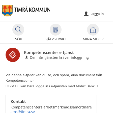
Välkommen
till
Logga in
u
självservice
-
Timrå
kommun
SÖK
SJÄLVSERVICE
MINA SIDOR
Kompetenscenter e-tjänst
Den här tjänsten kräver inloggning
Via denna e-tjänst kan du se, och spara, dina dokument från
Kompetenscenter.
OBS! Du kan bara logga in i e-tjänsten med Mobilt BankID.
Kontakt
Kompetenscenters arbetsmarknadssamordnare
ams@timra.se