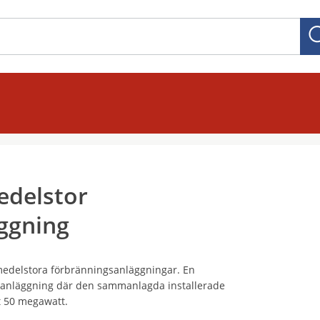
edelstor
ggning
medelstora förbränningsanläggningar. En
sanläggning där den sammanlagda installerade
st 50 megawatt.