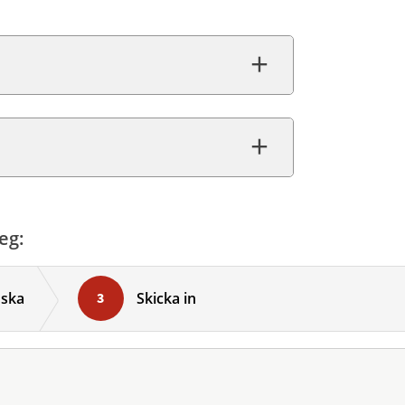
eg:
nska
Skicka in