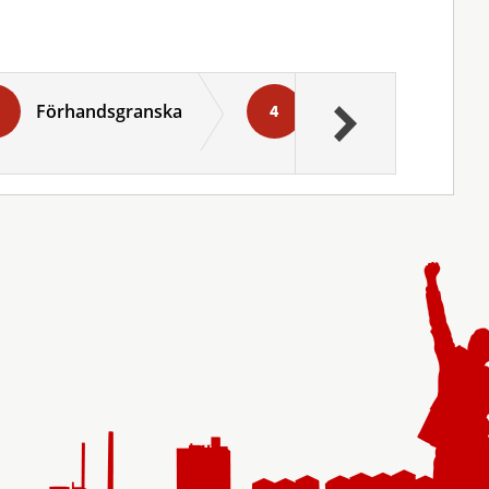
Förhandsgranska
Signera och skicka i