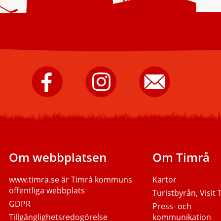
Timrå
Timrå
Skicka
kommun
kommun
e-
på
på
post
Facebook.
Instagram.
till
Timrå
kommun.
Om webbplatsen
Om Timrå
www.timra.se
är Timrå kommuns
Kartor
offentliga webbplats
Turistbyrån, Visit
GDPR
Press- och
Tillgänglighetsredogörelse
kommunikation