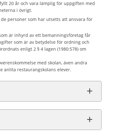
yllt 20 år och vara lämplig för uppgiften med
eterna i övrigt.
de personer som har utsetts att ansvara för
 som är inhyrd av ett bemanningsföretag får
pgifter som är av betydelse för ordning och
örordnats enligt 2 § 4 lagen (1980:578) om
r överenskommelse med skolan, även andra
te anlita restaurangskolans elever.