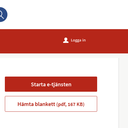
Sök
Logga in
u
Starta e-tjänsten
Hämta blankett
(pdf, 167 KB)