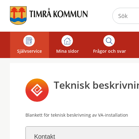
Välkommen
till
självservice
-
Timrå
kommun
Självservice
Mina sidor
Frågor och svar
Teknisk beskrivni
Blankett för teknisk beskrivning av VA-installation
Kontakt