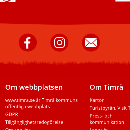
Timrå
Timrå
Skicka
kommun
kommun
e-
på
på
post
Facebook.
Instagram.
till
Timrå
kommun.
Om webbplatsen
Om Timrå
www.timra.se
är Timrå kommuns
Kartor
offentliga webbplats
Turistbyrån, Visit
GDPR
Press- och
Tillgänglighetsredogörelse
kommunikation