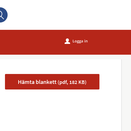
Sök
Logga in
u
Hämta blankett
(pdf, 182 KB)