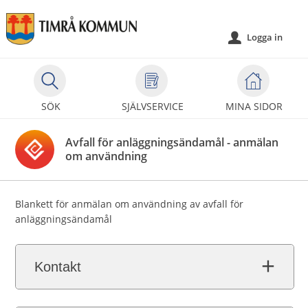
Välkommen
till
Logga in
u
självservice
-
Timrå
kommun
SÖK
SJÄLVSERVICE
MINA SIDOR
Avfall för anläggningsändamål - anmälan
om användning
Blankett för anmälan om användning av avfall för
anläggningsändamål
Kontakt