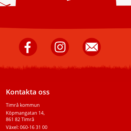
Timrå
Timrå
Skicka
kommun
kommun
e-
på
på
post
Facebook.
Instagram.
till
Timrå
kommun.
Kontakta oss
Timrå kommun
Köpmangatan 14,
861 82 Timrå
Växel:
060-16 31 00