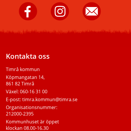
Timrå
Timrå
Skicka
kommun
kommun
e-
på
på
post
Facebook.
Instagram.
till
Timrå
kommun.
Kontakta oss
Timrå kommun
Köpmangatan 14,
861 82 Timrå
Växel:
060-16 31 00
E-post:
timra.kommun@timra.se
Organisationsnummer:
212000-2395
Kommunhuset är öppet
klockan 08.00-16.30