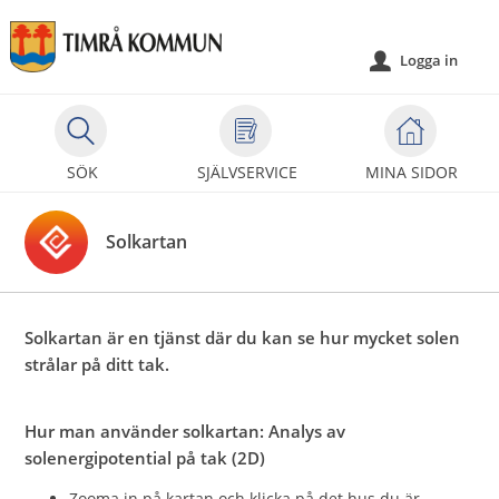
Välkommen
till
Logga in
u
självservice
-
Timrå
kommun
SÖK
SJÄLVSERVICE
MINA SIDOR
Solkartan
Solkartan är en tjänst där du kan se hur mycket solen
strålar på ditt tak.
Hur man använder solkartan: Analys av
solenergipotential på tak (2D)
Zooma in på kartan och klicka på det hus du är