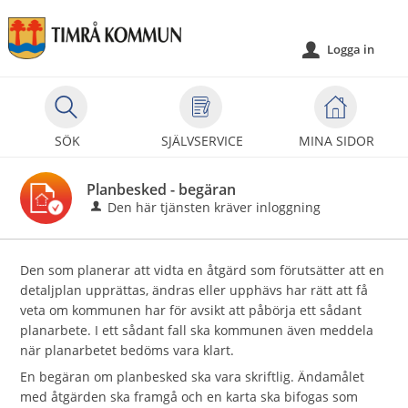
Välkommen
till
Logga in
u
självservice
-
Timrå
kommun
SÖK
SJÄLVSERVICE
MINA SIDOR
Planbesked - begäran
Den här tjänsten kräver inloggning
Den som planerar att vidta en åtgärd som förutsätter att en
detaljplan upprättas, ändras eller upphävs har rätt att få
veta om kommunen har för avsikt att påbörja ett sådant
planarbete. I ett sådant fall ska kommunen även meddela
när planarbetet bedöms vara klart.
En begäran om planbesked ska vara skriftlig. Ändamålet
med åtgärden ska framgå och en karta ska bifogas som