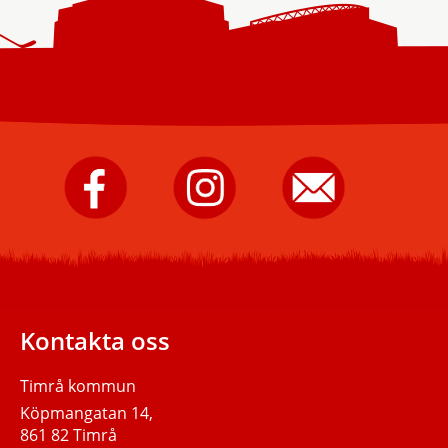
Timrå
Timrå
Skicka
kommun
kommun
e-
på
på
post
Facebook.
Instagram.
till
Timrå
kommun.
Kontakta oss
Timrå kommun
Köpmangatan 14,
861 82 Timrå