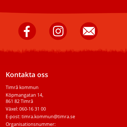
Timrå
Timrå
Skicka
kommun
kommun
e-
på
på
post
Facebook.
Instagram.
till
Timrå
kommun.
Kontakta oss
Timrå kommun
Köpmangatan 14,
861 82 Timrå
Växel:
060-16 31 00
E-post:
timra.kommun@timra.se
Organisationsnummer: