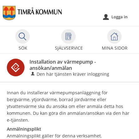
Välkommen
till
Logga in
u
självservice
-
Timrå
kommun
SÖK
SJÄLVSERVICE
MINA SIDOR
Installation av värmepump -
ansökan/anmälan
Den här tjänsten kräver inloggning
Innan du installerar värmepumpsanläggning för
bergvärme, ytjordvärme, borrad jordvärme eller
ytvattenvärme ska du ansöka om eller anmäla detta hos
kommunen. Du kan göra din anmälan/ansökan via den här
e-tjänsten.
Anmälningsplikt
Anmälningsplikt gäller för denna verksamhet.