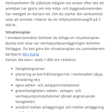
Verksamheten får påbörjas tidigast sex veckor efter det att
anmälan har gjorts om inte miljö- och byggnadsnämnden
har medgett en kortare tid. Om du startar din verksamhet
utan att anmäla, riskerar du en miljösanktionsavgift på 3
000 kr.
Situationsplan
I ansökan/anmälan behöver du bifoga en situationsplan
(karta) som visar var värmepumpsanläggningen kommer
förläggas. Du kan göra din situationsplan via Lantmäteriets
karttjänst
Min Karta
Kartan ska vara i skala 1:400 och redovisa:
fastighetsgränser
placering av borrhål/slangar/rör i mark/vatten (djup,
förankring etc)
egna vatten- och avloppsinstallationer
grannfastigheters vatten-, avlopps- och
värmepumpsinstallationer (direkt angränsande
fastigheter)
avstånd mellan anläggningar och mellan anläggning