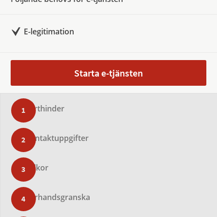
E-legitimation
Starta e-tjänsten
Farthinder
Kontaktuppgifter
Villkor
Förhandsgranska