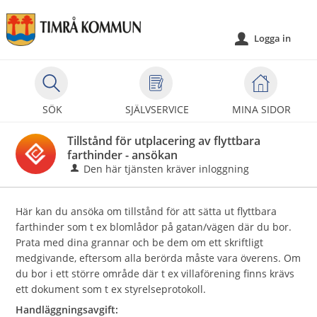
Välkommen
till
Logga in
u
självservice
-
Timrå
kommun
SÖK
SJÄLVSERVICE
MINA SIDOR
Tillstånd för utplacering av flyttbara
farthinder - ansökan
Den här tjänsten kräver inloggning
Här kan du ansöka om tillstånd för att sätta ut flyttbara
farthinder som t ex blomlådor på gatan/vägen där du bor.
Prata med dina grannar och be dem om ett skriftligt
medgivande, eftersom alla berörda måste vara överens. Om
du bor i ett större område där t ex villaförening finns krävs
ett dokument som t ex styrelseprotokoll.
Handläggningsavgift: