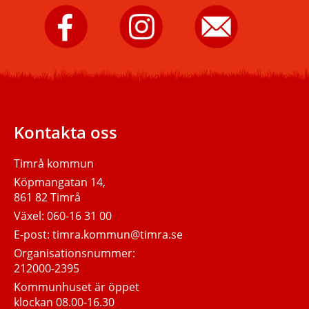
Timrå
Timrå
Skicka
kommun
kommun
e-
på
på
post
Facebook.
Instagram.
till
Timrå
kommun.
Kontakta oss
Timrå kommun
Köpmangatan 14,
861 82 Timrå
Växel:
060-16 31 00
E-post:
timra.kommun@timra.se
Organisationsnummer:
212000-2395
Kommunhuset är öppet
klockan 08.00-16.30