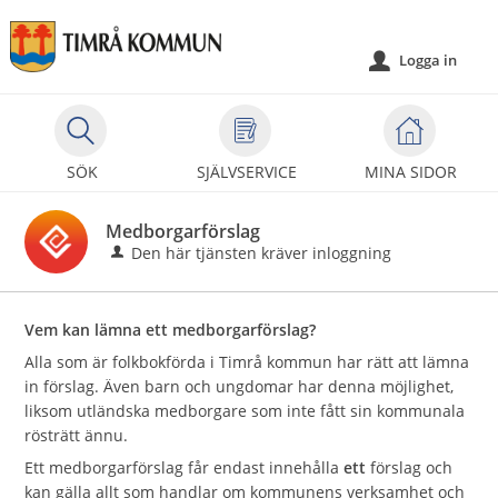
Välkommen
till
Logga in
u
självservice
-
Timrå
kommun
SÖK
SJÄLVSERVICE
MINA SIDOR
Medborgarförslag
Den här tjänsten kräver inloggning
Vem kan lämna ett medborgarförslag?
Alla som är folkbokförda i Timrå kommun har rätt att lämna
in förslag. Även barn och ungdomar har denna möjlighet,
liksom utländska medborgare som inte fått sin kommunala
rösträtt ännu.
Ett medborgarförslag får endast innehålla
ett
förslag och
kan gälla allt som handlar om kommunens verksamhet och