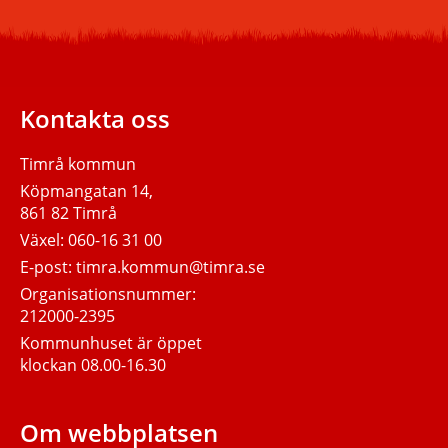
Timrå
kommun.
Kontakta oss
Timrå kommun
Köpmangatan 14,
861 82 Timrå
Växel:
060-16 31 00
E-post:
timra.kommun@timra.se
Organisationsnummer:
212000-2395
Kommunhuset är öppet
klockan 08.00-16.30
Om webbplatsen