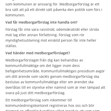
som kommunen är ansvarig för. Medborgarförslag är ett
bra sätt att på ett direkt sätt påverka den politik som förs i
kommunen.
Vad får medborgarförslag inte handla om?
Förslag får inte vara rasistiskt, odemokratiskt eller strida
mot lag eller annan författning. Förslag som rör
myndighetsutövning mot enskild person får inte heller
ställas.
Vad händer med medborgarförslaget?
Medborgarförslaget från dig kan behandlas av
kommunfullmäktige om det ligger inom dess
befogenhetsområde. Kommunfullmäktiges presidium avgör
om ditt ärende som väckts genom medborgarförslag ska
beslutas av kommunfullmäktige eller om ärendet ska
överlåtas till en styrelse eller nämnd som är mer lämpad att
svara på just ditt medborgarförslag.
Ett medborgarförslag som inkommer till
kommunledningskontoret registreras hos oss och blir
därmed en offentlig handling vilket innebär att vem som