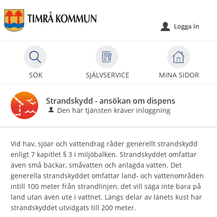
Välkommen
till
Logga in
u
självservice
-
Timrå
kommun
SÖK
SJÄLVSERVICE
MINA SIDOR
Strandskydd - ansökan om dispens
Den här tjänsten kräver inloggning
Vid hav, sjöar och vattendrag råder generellt strandskydd
enligt 7 kapitlet § 3 i miljöbalken. Strandskyddet omfattar
även små bäckar, småvatten och anlagda vatten. Det
generella strandskyddet omfattar land- och vattenområden
intill 100 meter från strandlinjen, det vill säga inte bara på
land utan även ute i vattnet. Längs delar av länets kust har
strandskyddet utvidgats till 200 meter.