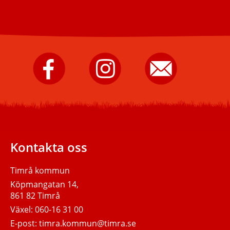
Timrå
Timrå
Skicka
kommun
kommun
e-
på
på
post
Facebook.
Instagram.
till
Timrå
kommun.
Kontakta oss
Timrå kommun
Köpmangatan 14,
861 82 Timrå
Växel:
060-16 31 00
E-post:
timra.kommun@timra.se