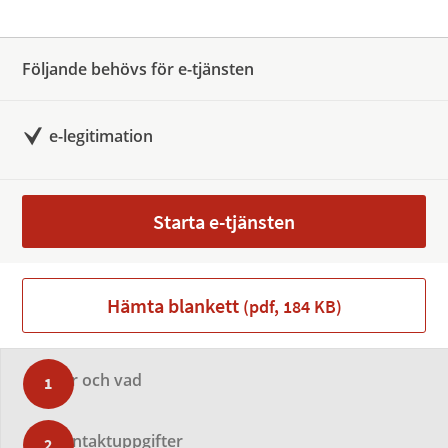
Följande behövs för e-tjänsten
e-legitimation
Starta e-tjänsten
Hämta blankett
(pdf, 184 KB)
Var och vad
Kontaktuppgifter