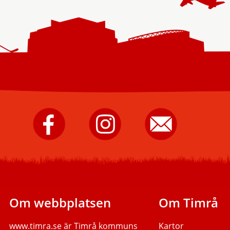
Timrå
Timrå
Skicka
kommun
kommun
e-
på
på
post
Facebook.
Instagram.
till
Timrå
kommun.
Om webbplatsen
Om Timrå
www.timra.se
är Timrå kommuns
Kartor