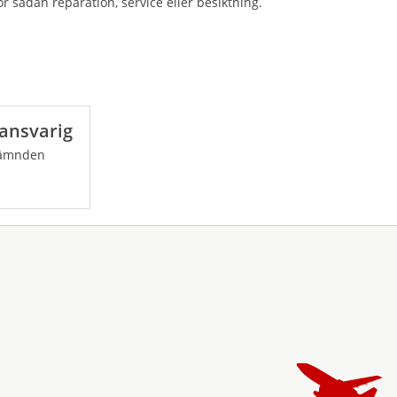
 sådan reparation, service eller besiktning.
ansvarig
nämnden