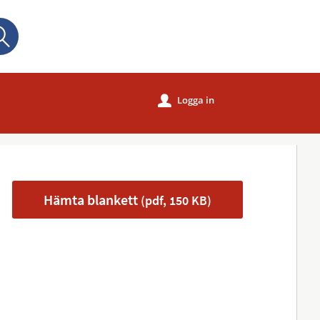
Sök
Logga in
u
Hämta blankett
(pdf, 150 KB)