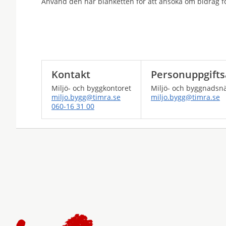
Använd den här blanketten för att ansöka om bidrag för
Kontakt
Personuppgifts
Miljö- och byggkontoret
Miljö- och byggnads
miljo.bygg@timra.se
miljo.bygg@timra.se
060-16 31 00