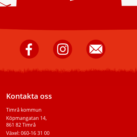
Timrå
Timrå
Skicka
kommun
kommun
e-
på
på
post
Facebook.
Instagram.
till
Timrå
kommun.
Kontakta oss
Timrå kommun
Köpmangatan 14,
861 82 Timrå
Växel:
060-16 31 00