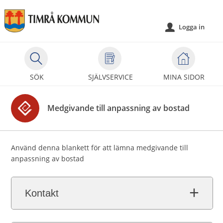
Välkommen
till
Logga in
u
självservice
-
Timrå
kommun
SÖK
SJÄLVSERVICE
MINA SIDOR
Medgivande till anpassning av bostad
Använd denna blankett för att lämna medgivande till
anpassning av bostad
Kontakt