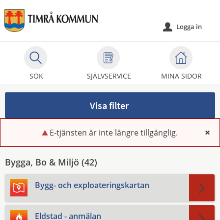
Välkommen
till
Logga in
u
självservice
-
Timrå
kommun
SÖK
SJÄLVSERVICE
MINA SIDOR
Visa filter
E-tjänsten är inte längre tillgänglig.
x
Bygga, Bo & Miljö (
42
)
Bygg- och exploateringskartan
Eldstad - anmälan