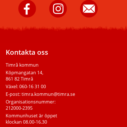
Timrå
Timrå
Skicka
kommun
kommun
e-
på
på
post
Facebook.
Instagram.
till
Timrå
kommun.
Kontakta oss
Timrå kommun
Köpmangatan 14,
861 82 Timrå
Växel:
060-16 31 00
E-post:
timra.kommun@timra.se
Organisationsnummer:
212000-2395
Kommunhuset är öppet
klockan 08.00-16.30