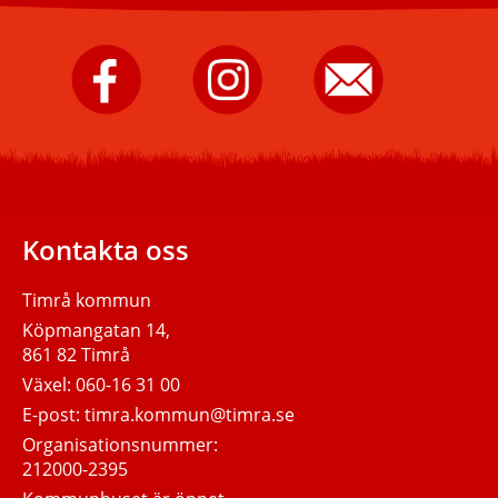
Timrå
Timrå
Skicka
kommun
kommun
e-
på
på
post
Facebook.
Instagram.
till
Timrå
kommun.
Kontakta oss
Timrå kommun
Köpmangatan 14,
861 82 Timrå
Växel:
060-16 31 00
E-post:
timra.kommun@timra.se
Organisationsnummer:
212000-2395