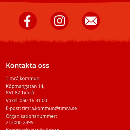
Timrå
Timrå
Skicka
kommun
kommun
e-
på
på
post
Facebook.
Instagram.
till
Timrå
kommun.
Kontakta oss
Timrå kommun
Köpmangatan 14,
861 82 Timrå
Växel:
060-16 31 00
E-post:
timra.kommun@timra.se
Organisationsnummer:
212000-2395