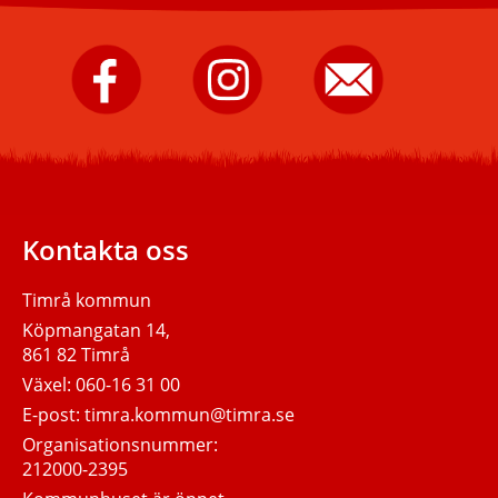
Timrå
Timrå
Skicka
kommun
kommun
e-
på
på
post
Facebook.
Instagram.
till
Timrå
kommun.
Kontakta oss
Timrå kommun
Köpmangatan 14,
861 82 Timrå
Växel:
060-16 31 00
E-post:
timra.kommun@timra.se
Organisationsnummer:
212000-2395