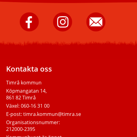
Timrå
Timrå
Skicka
kommun
kommun
e-
på
på
post
Facebook.
Instagram.
till
Timrå
kommun.
Kontakta oss
Timrå kommun
Köpmangatan 14,
861 82 Timrå
Växel:
060-16 31 00
E-post:
timra.kommun@timra.se
Organisationsnummer:
212000-2395