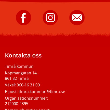
Timrå
Timrå
Skicka
kommun
kommun
e-
på
på
post
Facebook.
Instagram.
till
Timrå
kommun.
Kontakta oss
Timrå kommun
Köpmangatan 14,
861 82 Timrå
Växel:
060-16 31 00
E-post:
timra.kommun@timra.se
Organisationsnummer:
212000-2395