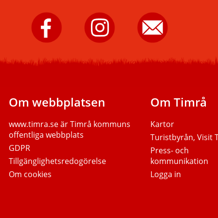
Timrå
Timrå
Skicka
kommun
kommun
e-
på
på
post
Facebook.
Instagram.
till
Timrå
kommun.
Om webbplatsen
Om Timrå
www.timra.se
är Timrå kommuns
Kartor
offentliga webbplats
Turistbyrån, Visit
GDPR
Press- och
Tillgänglighetsredogörelse
kommunikation
Om cookies
Logga in